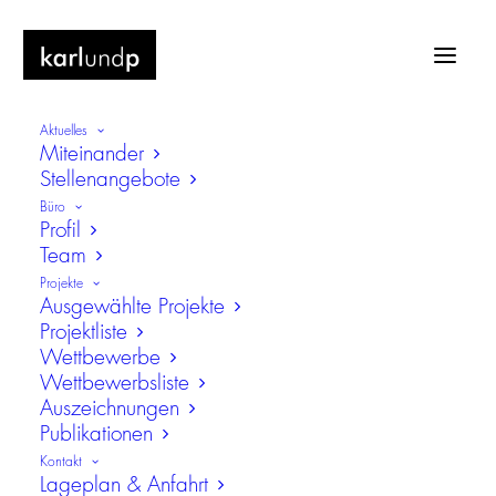
Aktuelles
Miteinander
Stellenangebote
Büro
Profil
Team
Projekte
Ausgewählte Projekte
Projektliste
Wettbewerbe
Wer wir sind –
Wettbewerbsliste
Über karlundp Architekten
Auszeichnungen
Publikationen
Seit 1995 entwerfen und realisieren wir private
Kontakt
und öffentliche Projekte im In- und Ausland.
Lageplan & Anfahrt