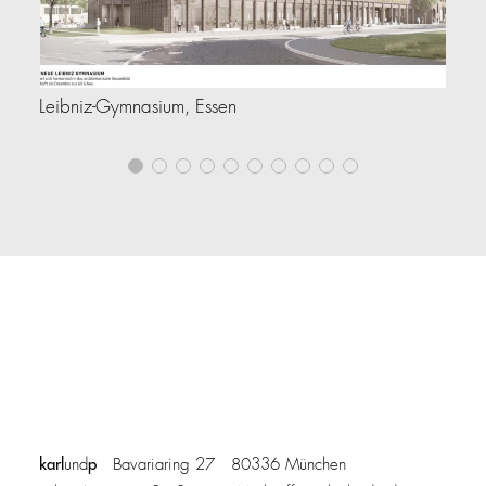
Leibniz-Gymnasium, Essen
Lo
karl
p
und
Bavariaring 27 80336 München