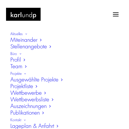
Aktuelles
Miteinander
Stellenangebote
Büro
Profil
Team
Illertal-Gymnasium, Vöhringen-Illerzell
Projekte
Ausgewählte Projekte
Generalsanierung, Umbau und
Projektliste
Erweiterung
Wettbewerbe
Wettbewerbsliste
Auszeichnungen
Publikationen
Kontakt
Lageplan & Anfahrt