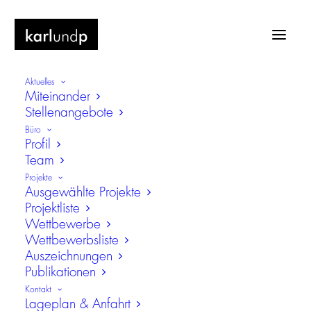
Aktuelles
Miteinander
Stellenangebote
Büro
Profil
Team
Impressum
Projekte
Ausgewählte Projekte
Projektliste
karl
p
und
Wettbewerbe
Wettbewerbsliste
Gesellschaft von Architekten mbH
Auszeichnungen
Bavariaring 27
Publikationen
Kontakt
80336 München
Lageplan & Anfahrt