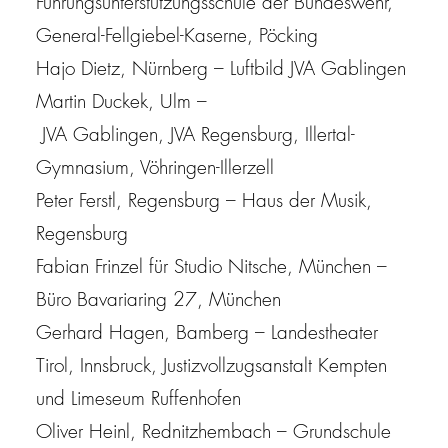
Führungsunterstützungsschule der Bundeswehr,
General-Fellgiebel-Kaserne, Pöcking
Hajo Dietz, Nürnberg
– Luftbild
JVA
Gablingen
Martin Duckek, Ulm
–
JVA
Gablingen,
JVA
Regensburg, Illertal-
Gymnasium, Vöhringen-Illerzell
Peter Ferstl, Regensburg
– Haus der Musik,
Regensburg
Fabian Frinzel für Studio Nitsche, München
–
Büro Bavariaring 27, München
Gerhard Hagen, Bamberg
– Landestheater
Tirol, Innsbruck, Justizvollzugsanstalt Kempten
und Limeseum Ruffenhofen
Oliver Heinl, Rednitzhembach
– Grundschule