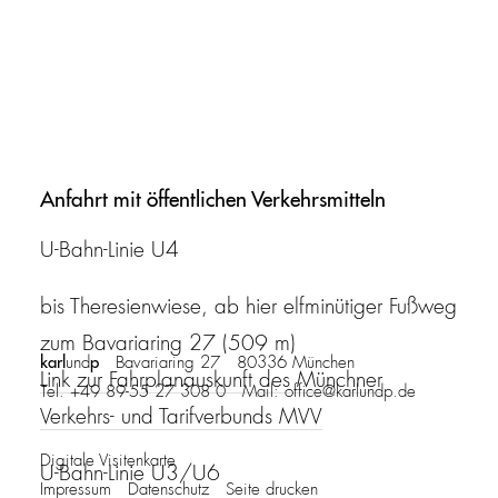
Anfahrt mit öffentlichen Verkehrsmitteln
U-Bahn-Linie U4
bis Theresienwiese, ab hier elfminütiger Fußweg
zum Bavariaring 27 (509 m)
karl
p
und
Bavariaring 27 80336 München
Link zur Fahrplanauskunft des Münchner
Tel. +49 89-55 27 308 0 Mail:
office@karlundp.de
Verkehrs- und Tarifverbunds MVV
Digitale Visitenkarte
U-Bahn-Linie U3/U6
Impressum
Datenschutz
Seite drucken