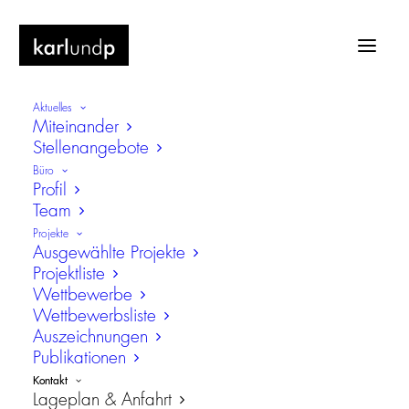
Aktuelles
Miteinander
Stellenangebote
Büro
Profil
Team
Lageplan & Anfahrt
Projekte
Ausgewählte Projekte
Projektliste
Bavariaring 27
Wettbewerbe
Wettbewerbsliste
80336 München
Auszeichnungen
Nähe Theresienwiese
Publikationen
Kontakt
Routenplaner (Google Maps)
Lageplan & Anfahrt