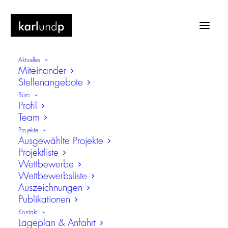
Aktuelles
Miteinander
Stellenangebote
Büro
Profil
Team
Lobkowitz-Realschule, Neustadt an
Projekte
der Waldnaab
Ausgewählte Projekte
Projektliste
Erweiterung und Umbau
Wettbewerbe
Wettbewerbsliste
Auszeichnungen
Publikationen
Kontakt
Lageplan & Anfahrt