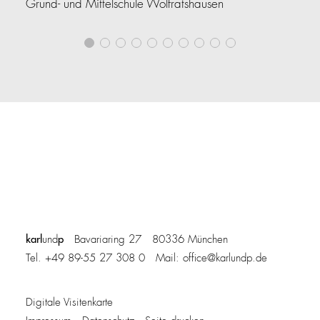
VA
Grund- und Mittelschule Wolfratshausen
Au
karl
p
und
Bavariaring 27 80336 München
Tel. +49 89-55 27 308 0 Mail:
office@karlundp.de
Digitale Visitenkarte