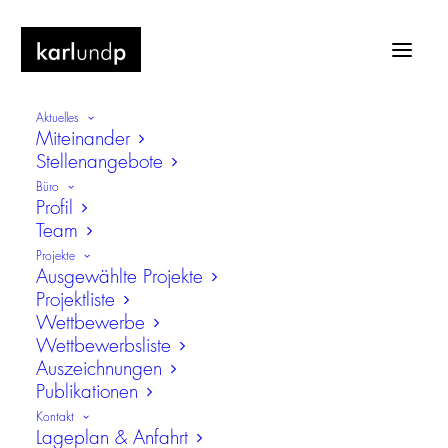
Aktuelles
Miteinander
Stellenangebote
Büro
Profil
Team
Beauftragung Bildungs- und
Projekte
Integrationszentrum (BIZ) Buch, Berlin-
Ausgewählte Projekte
Projektliste
Pankow
Wettbewerbe
Wettbewerbsliste
Auszeichnungen
Publikationen
Kontakt
Lageplan & Anfahrt