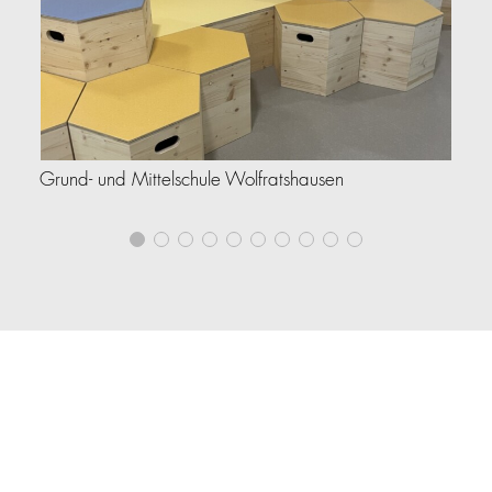
VA
Grund- und Mittelschule Wolfratshausen
Au