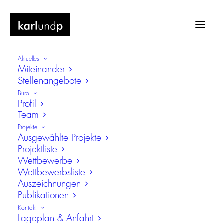
Aktuelles
Miteinander
Stellenangebote
Büro
Profil
Team
Neubau John-Cranko-Schule
Projekte
Ausgewählte Projekte
Neubau für die Unterbringung der John-
Projektliste
Cranko-Ballettschule und der
Wettbewerbe
staatlichen Akademie des
Wettbewerbsliste
Württembergischen Staatstheater
Auszeichnungen
Stuttgart
Publikationen
Kontakt
Lageplan & Anfahrt