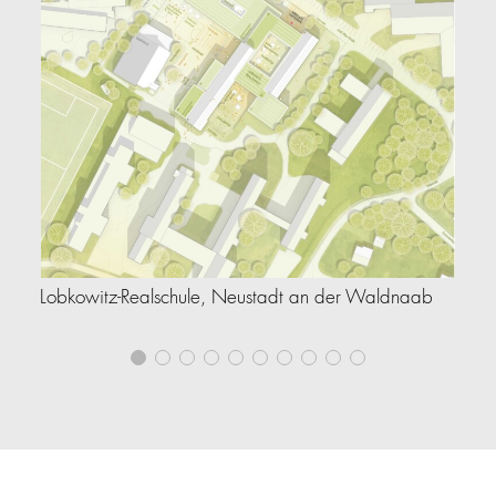
Lobkowitz-Realschule, Neustadt an der Waldnaab
Le