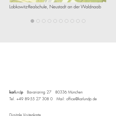
Lobkowitz-Realschule, Neustadt an der Waldnaab
Le
karl
p
und
Bavariaring 27 80336 München
Tel. +49 89-55 27 308 0 Mail:
office@karlundp.de
Digitale Visitenkarte