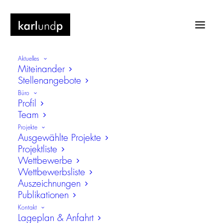
Aktuelles
Miteinander
Stellenangebote
Büro
Profil
Team
Museums- und Kulturforum
Projekte
Südwestfalen, Arnsberg
Ausgewählte Projekte
Projektliste
Um- und Ausbau des
Wettbewerbe
Sauerlandmuseums
Wettbewerbsliste
Auszeichnungen
Publikationen
Kontakt
Lageplan & Anfahrt