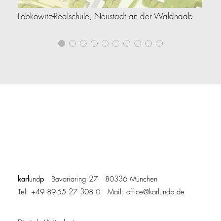
Lobkowitz-Realschule, Neustadt an der Waldnaab
Le
karl
p
und
Bavariaring 27 80336 München
Tel. +49 89-55 27 308 0 Mail:
office@karlundp.de