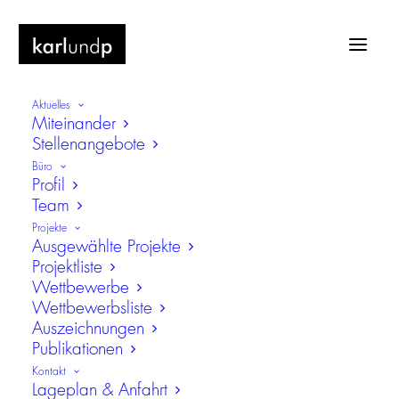
Aktuelles
Miteinander
Stellenangebote
Büro
Profil
Team
KITA-Bau (Typ 60 plus), Berlin
Projekte
Ausgewählte Projekte
Entwicklung eines modularen
Projektliste
Kindertagesstätten-Gebäudes
Wettbewerbe
Wettbewerbsliste
Auszeichnungen
Publikationen
Kontakt
Lageplan & Anfahrt