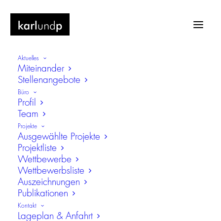
Aktuelles
Miteinander
Stellenangebote
Büro
Profil
Team
Hallen- und Seebad am Kalterer See,
Projekte
Kaltern, Italien
Ausgewählte Projekte
Projektliste
Neubau eines Hallen- und Seebads
Wettbewerbe
Wettbewerbsliste
Auszeichnungen
Publikationen
Kontakt
Lageplan & Anfahrt