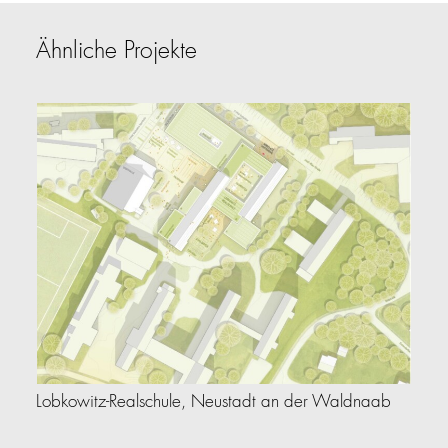
Ähnliche Projekte
Lobkowitz-Realschule, Neustadt an der Waldnaab
Le