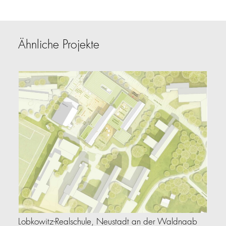
Ähnliche Projekte
Lobkowitz-Realschule, Neustadt an der Waldnaab
Le