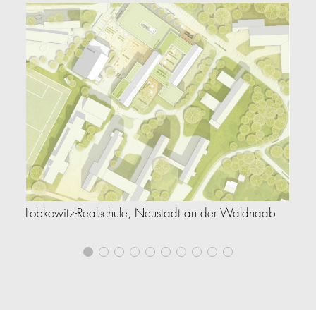
Lobkowitz-Realschule, Neustadt an der Waldnaab
Le