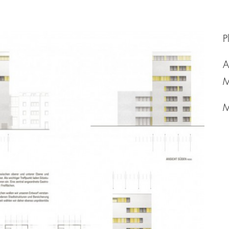
P
A
M
M