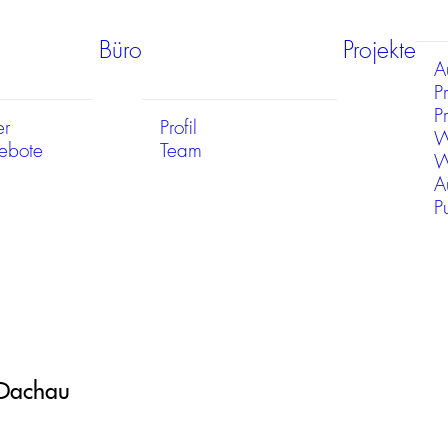
Büro
Projekte
A
P
Pr
er
Profil
W
gebote
Team
W
A
P
 Dachau