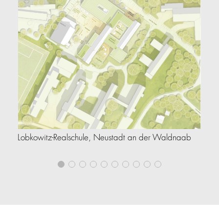
Lobkowitz-Realschule, Neustadt an der Waldnaab
Le