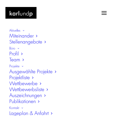
Aktuelles
Miteinander
Stellenangebote
Büro
Profil
Team
Ackermannbrücke, München
Projekte
Ausgewählte Projekte
Neubau einer Fuss- und Radwegbrücke
Projektliste
über den Ackermannbogen
Wettbewerbe
Wettbewerbsliste
Auszeichnungen
Publikationen
Kontakt
Lageplan & Anfahrt