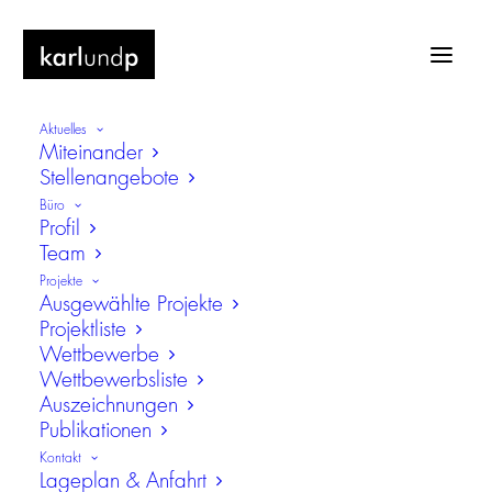
Aktuelles
Miteinander
Stellenangebote
Büro
Profil
Team
Hochschule Kempten, 5. BA, Kempten
Projekte
/ Allgäu
Ausgewählte Projekte
Projektliste
Erweiterungsneubau der Hochschule
Wettbewerbe
Kempten für die Ausbildungsrichtungen
Wettbewerbsliste
"Technik" und "Gesundheits- und
Auszeichnungen
Sozialwesen"
Publikationen
Kontakt
Lageplan & Anfahrt