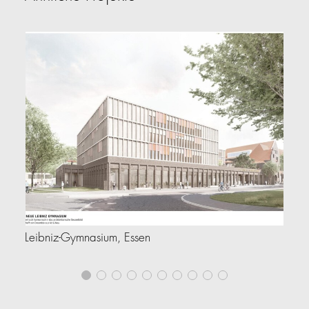
Leibniz-Gymnasium, Essen
Lo