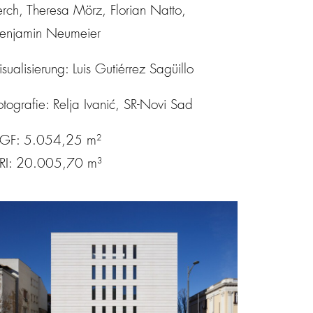
erch, Theresa Mörz, Florian Natto,
enjamin Neumeier
isualisierung: Luis Gutiérrez Sagüillo
otografie: Relja Ivanić, SR-Novi Sad
GF: 5.054,25 m²
RI: 20.005,70 m³