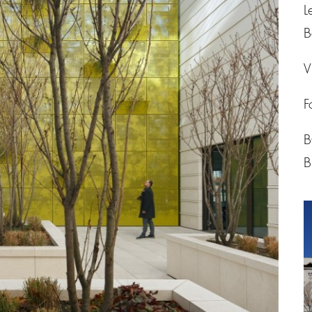
L
B
V
F
B
B