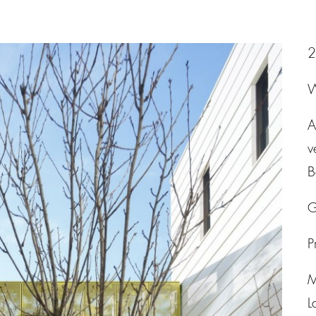
2
W
A
v
B
G
P
M
L