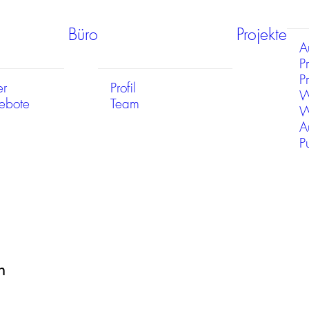
Büro
Projekte
A
P
Pr
er
Profil
W
gebote
Team
W
A
P
n