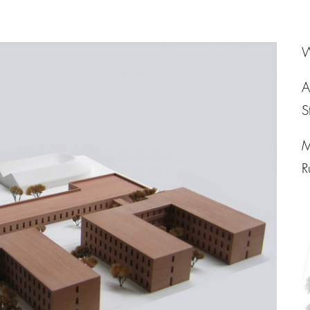
W
A
S
M
R