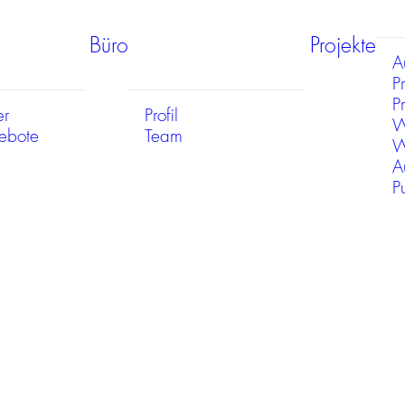
Büro
Projekte
A
P
Pr
er
Profil
W
gebote
Team
W
A
P