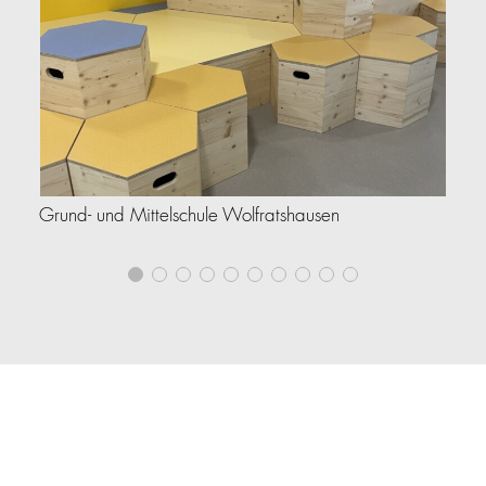
VA
Grund- und Mittelschule Wolfratshausen
Au