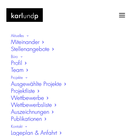
Aktuelles
Miteinander
Stellenangebote
Büro
Profil
Team
Spatenstich Neubau
Projekte
Landesbaudirektion Bayern in Ebern
Ausgewählte Projekte
Projektliste
Wettbewerbe
Wettbewerbsliste
Auszeichnungen
Publikationen
Kontakt
Lageplan & Anfahrt