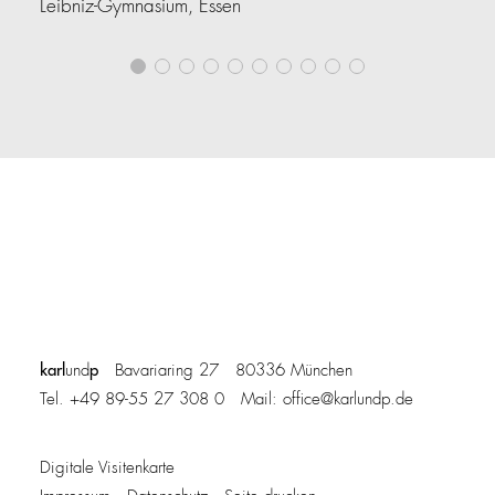
Leibniz-Gymnasium, Essen
Lo
karl
p
und
Bavariaring 27 80336 München
Tel. +49 89-55 27 308 0 Mail:
office@karlundp.de
Digitale Visitenkarte