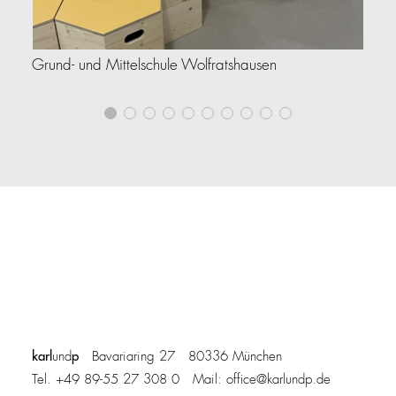
VA
Grund- und Mittelschule Wolfratshausen
Au
karl
p
und
Bavariaring 27 80336 München
Tel. +49 89-55 27 308 0 Mail:
office@karlundp.de