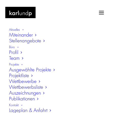
Aktuelles
Miteinander
Stellenangebote
Büro
Profil
Team
Zuschlagserteilung Neubau einer
Projekte
Wohnanlage für Studierende
Ausgewählte Projekte
Projektliste
Wettbewerbe
Wettbewerbsliste
Auszeichnungen
Publikationen
Kontakt
Lageplan & Anfahrt