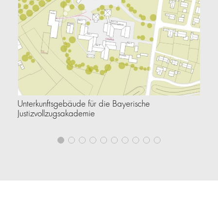
Unterkunftsgebäude für die Bayerische
St
Justizvollzugsakademie