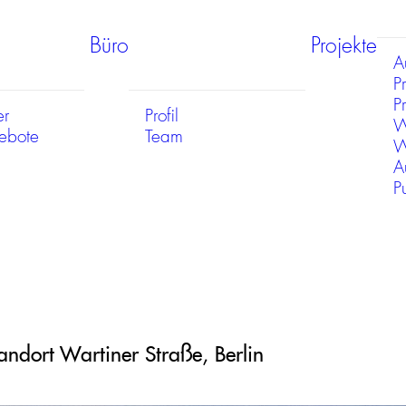
Büro
Projekte
A
P
Pr
er
Profil
W
gebote
Team
W
A
P
andort Wartiner Straße, Berlin