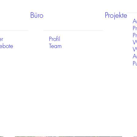
Büro
Projekte
A
P
Pr
er
Profil
W
gebote
Team
W
A
P