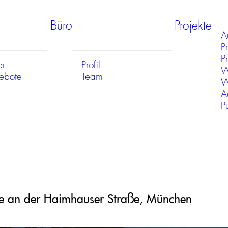
Büro
Projekte
A
P
Pr
er
Profil
W
gebote
Team
W
A
P
le an der Haimhauser Straße, München