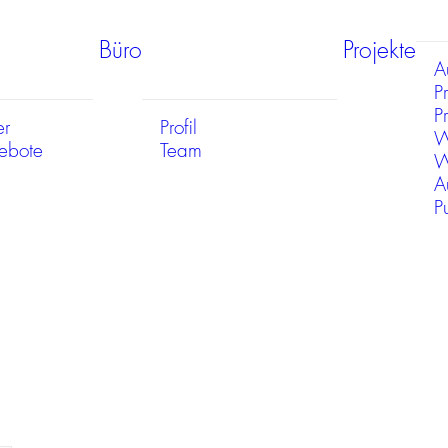
Büro
Projekte
A
P
Pr
er
Profil
W
gebote
Team
W
A
P