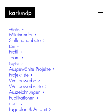
Aktuelles
Miteinander
Stellenangebote
Büro
Profil
Team
Wiesn
Projekte
Ausgewählte Projekte
Projektliste
Nichts gefunden
Wettbewerbe
Wettbewerbsliste
It seems we can’t find what you’re looking for.
Auszeichnungen
Publikationen
Perhaps searching can help.
Kontakt
Lageplan & Anfahrt