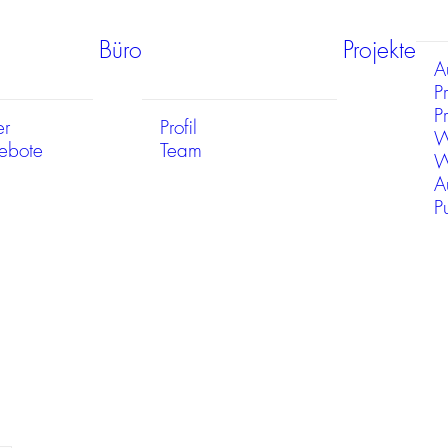
Büro
Projekte
A
P
Pr
er
Profil
W
gebote
Team
W
A
P