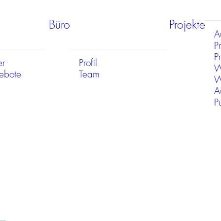
Büro
Projekte
A
P
Pr
er
Profil
W
gebote
Team
W
A
P