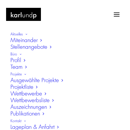
Aktuelles
Miteinander
Stellenangebote
Büro
Profil
Team
Digitalisierung im Hoch- und
Projekte
Straßenbau im Foyer des Bayerischen
Ausgewählte Projekte
Projektliste
Staatsministerium für Wohnen
Wettbewerbe
Wettbewerbsliste
Auszeichnungen
Publikationen
Kontakt
Lageplan & Anfahrt