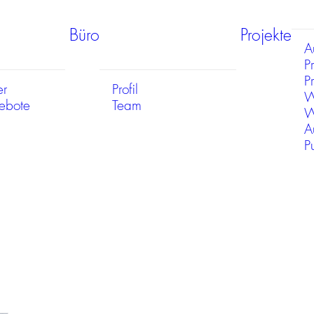
Büro
Projekte
A
P
Pr
er
Profil
W
gebote
Team
W
A
P