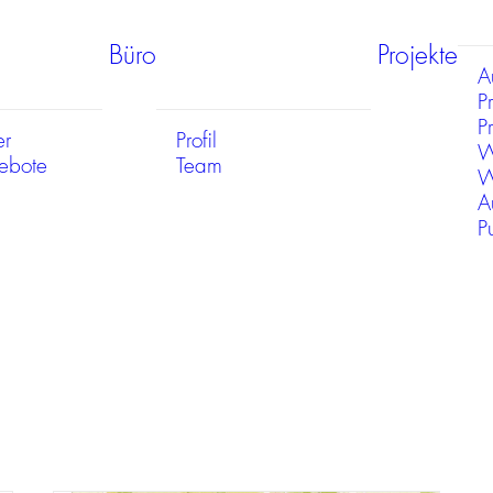
Büro
Projekte
A
P
Pr
er
Profil
W
gebote
Team
W
A
P