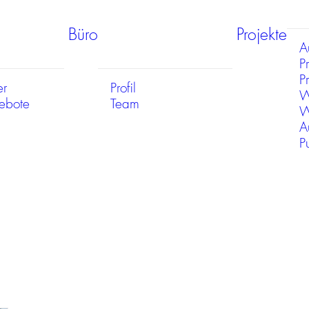
Büro
Projekte
A
P
Pr
er
Profil
W
gebote
Team
W
A
P